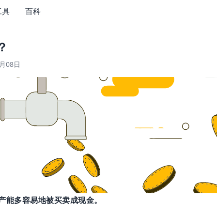
工具
百科
？
4月08日
产能多容易地被买卖成现金。