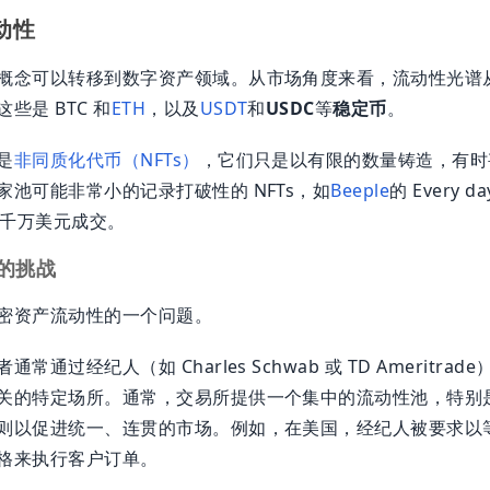
动性
概念可以转移到数字资产领域。从市场角度来看，流动性光谱
些是 BTC 和
ETH
，以及
USDT
和
USDC
等
稳定币
。
是
非同质化代币（NFTs）
，它们只是以有限的数量铸造，有时
池可能非常小的记录打破性的 NFTs，如
Beeple
的 Every da
数千万美元成交。
的挑战
密资产流动性的一个问题。
通过经纪人（如 Charles Schwab 或 TD Ameritr
关的特定场所。通常，交易所提供一个集中的流动性池，特别
则以促进统一、连贯的市场。例如，在美国，经纪人被要求以
格来执行客户订单。