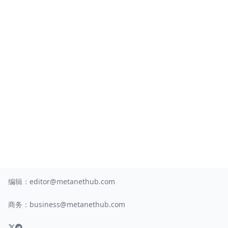
编辑：
editor@metanethub.com
商务：
business@metanethub.com