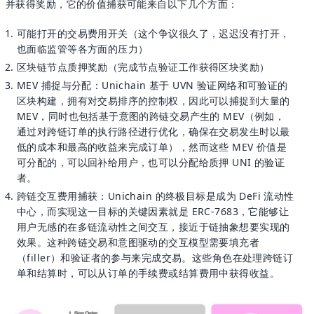
并获得奖励，它的价值捕获可能来自以下几个方面：
可能打开的交易费用开关（这个争议很久了，迟迟没有打开，
也面临监管等各方面的压力）
区块链节点质押奖励（完成节点验证工作获得区块奖励）
MEV 捕捉与分配：Unichain 基于 UVN 验证网络和可验证的
区块构建，拥有对交易排序的控制权，因此可以捕捉到大量的
MEV，同时也包括基于意图的跨链交易产生的 MEV（例如，
通过对跨链订单的执行路径进行优化，确保在交易发生时以最
低的成本和最高的收益来完成订单），然而这些 MEV 价值是
可分配的，可以回补给用户，也可以分配给质押 UNI 的验证
者。
跨链交互费用捕获：Unichain 的终极目标是成为 DeFi 流动性
中心，而实现这一目标的关键因素就是 ERC-7683，它能够让
用户无感的在多链流动性之间交互，接近于链抽象想要实现的
效果。这种跨链交易和意图驱动的交互模型需要填充者
（filler）和验证者的参与来完成交易。这些角色在处理跨链订
单和结算时，可以从订单的手续费或结算费用中获得收益。