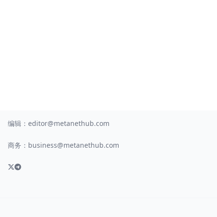
编辑：
editor@metanethub.com
商务：
business@metanethub.com