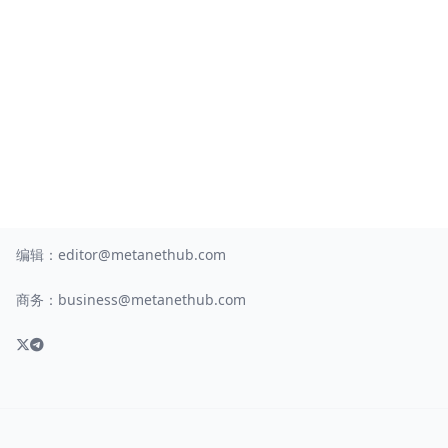
编辑：
editor@metanethub.com
商务：
business@metanethub.com