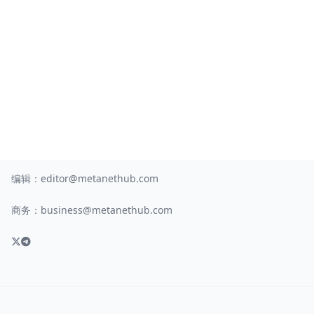
编辑：
editor@metanethub.com
商务：
business@metanethub.com