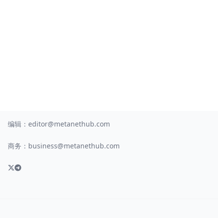
编辑：
editor@metanethub.com
商务：
business@metanethub.com