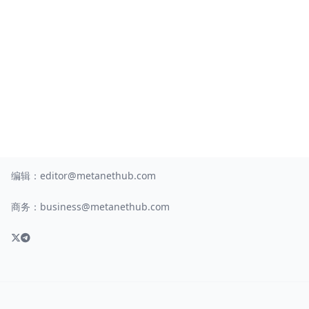
编辑：
editor@metanethub.com
商务：
business@metanethub.com