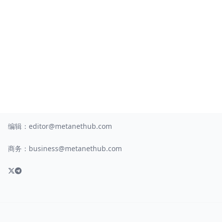
编辑：
editor@metanethub.com
商务：
business@metanethub.com