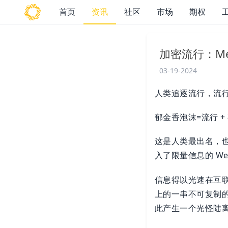
首页
资讯
社区
市场
期权
加密流行：M
03-19-2024
人类追逐流行，流
郁金香泡沫=流行 +
这是人类最出名，也是
入了限量信息的 Web
信息得以光速在互
上的一串不可复制的
此产生一个光怪陆离的