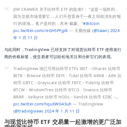
JIM CRAMER 关于比特币 ETF 的批准‼️：
“这是一场胜利，
因为交易市场需要它...
人们不想置身于一夜之间就消失的‘银
行’的境地... 客户是对的，杰米·戴蒙。”
#Bitcoin
pic.twitter.com/reGH5PFjpR
— 天鹅传媒 (
@
Swan
)
2024
年 1 月 11 日
与此同时，TradingView 已经支持了对现货比特币 ETF 使用发行
商的价格标签，使交易者可以轻松地关注和分析它们的表现。
TradingView 现已可用比特币 ETFs
IBIT - iShares 比特币
BITB - Bitwise 比特币
DEFI - Tidal 比特币
ARKB - ARK 比
特币
GBTC - Grayscale 比特币
FBTC - Fidelity 比特币
BTCW - WisdomTree 比特币
BTCO - Invesco 比特币
BRRR - Valkyrie 比特币
HODL - VanEck 比特币
EZBC -…
pic.twitter.com/hquXWG43uh
— TradingView
(
@
tradingview
)
2024 年 1 月 11 日
与现货比特币 ETF 交易量一起激增的更广泛加