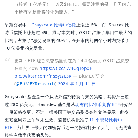
（接近 1 亿美元），以及$FBTC。需要注意的是，几天内几
乎所有交易量将转化为流入。”
早期交易中，
Grayscale 比特币信托
上涨近 6%，而 iShares 比
特币信托上涨超过 4%。撰写本文时，GBTC 占据了集团中最大的
比例，占据了“总交易量的 40%”，在开市的前两个小时内突破了
10 亿美元的交易量。
更新：ETF 现货总交易量现在为 14.4 亿美元
GBTC 占总交
易量的 40%
https://t.co/iW4CqTop0F
pic.twitter.com/fns5yIzL3K
— BitMEX 研究
(
@
BitMEXResearch
)
2024 年 1 月 11 日
Grayscale 基金是一个从场外信托转换而来的策略，其资产已超
过 280 亿美元。Hashdex 基金是从
现有的比特币期货 ETF
开始的
一项策略变更。不过，据美国证券交易委员会的文件显示，此变
更截至周四上午尚未生效。监管机构批准了
11 个现货比特币
ETF
，为世界上最大的加密货币之一的投资打开了大门，而无需直
接持有数字代币的风险。