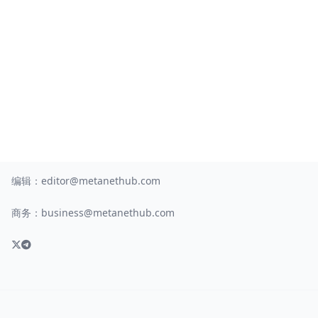
编辑：
editor@metanethub.com
商务：
business@metanethub.com