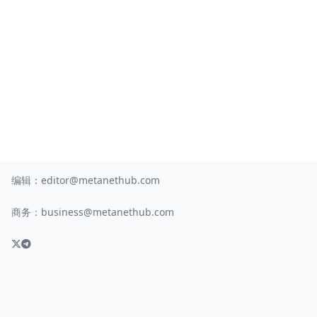
编辑：
editor@metanethub.com
商务：
business@metanethub.com