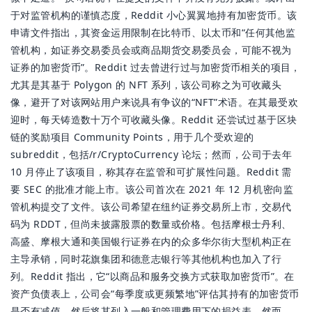
于对监管机构的谨慎态度，Reddit 小心翼翼地持有加密货币。该
申请文件指出，其资金运用限制在比特币、以太币和“任何其他监
管机构，如证券交易委员会或商品期货交易委员会，可能不视为
证券的加密货币”。Reddit 过去曾进行过与加密货币相关的项目，
尤其是其基于 Polygon 的 NFT 系列，该公司称之为可收藏头
像，避开了对该网站用户来说具有争议的“NFT”术语。在其最受欢
迎时，每天铸造数十万个可收藏头像。Reddit 还尝试过基于区块
链的奖励项目 Community Points，用于几个受欢迎的
subreddit，包括/r/CryptoCurrency 论坛；然而，公司于去年
10 月停止了该项目，称其存在监管和可扩展性问题。Reddit 需
要 SEC 的批准才能上市。该公司首次在 2021 年 12 月机密向监
管机构提交了文件。该公司希望在纽约证券交易所上市，交易代
码为 RDDT，但尚未披露股票的数量或价格。包括摩根士丹利、
高盛、摩根大通和美国银行证券在内的众多华尔街大型机构正在
主导承销，同时花旗集团和德意志银行等其他机构也加入了行
列。Reddit 指出，它“以商品和服务交换方式获取加密货币”。在
资产负债表上，公司会“每季度或更频繁地”评估其持有的加密货币
是否有减值，然后将其列入一般和管理费用下的损益表。然而，