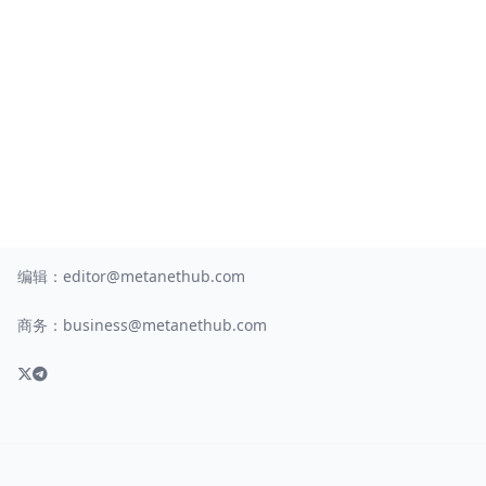
编辑：
editor@metanethub.com
商务：
business@metanethub.com