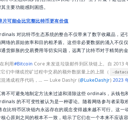
对其主要功能感到困惑。
碎片可能会比完整比特币更有价值
rdinals 对比特币生态系统的整合不仅带来了数字收藏品，
与网络的原始效率和目的相矛盾。这些非必要数据的涌入不仅
和通货膨胀的交易费用等切实问题，远离了比特币对于精简的
正在利用
#Bitcoin
Core 来发送垃圾邮件到区块链上。自 201
在它们中继或挖矿过程中交易的额外数据量上的上限（
-datac
据混淆成程序代码，…
— Luke Dashjr (
@
LukeDashjr
)
2023 
将不可避免地制定方法来过滤和清除这些 ordinals，从钱
此，ordinals 的不可变性被认为是一种谬论。随着网络参与者采
ls 将在比特币区块链内永远存在的观念变得越来越不可行。这一动态突
计核心原则之间的根本不一致，暗示了它们在一个本来不应该