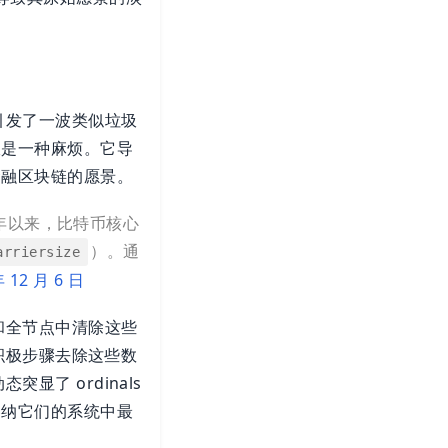
还引发了一波类似垃圾
仅是一种麻烦。它导
金融区块链的愿景。
3 年以来，比特币核心
）。通
arriersize
年 12 月 6 日
包和全节点中清除这些
取积极步骤去除这些数
显了 ordinals
容纳它们的系统中最