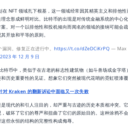
定地计划在 NFT 领域扎下根基，这一领域经常因其精英主义和排
性理念形成鲜明对比。比特币的出现是对传统金融系统的中心
方案。对一个以排他性和投机倾向而闻名的领域的接纳可能会
视其开放和平等的原则。
 是一个漏洞。修复正在进行中。
https://t.co/dZeDCiKrPQ
— Max 
)
2023 年 12 月 9 日
s 整合到比特币中，类似于在古老的标志性建筑物（如斗兽场或金字
迹和历史重要性的见证。想象它们突然被现代花哨的霓虹喷漆
在针对 Kraken 的翻新诉讼中面临又一次失败
疑是现代的和引人注目的，却严重与古迹的历史本质相冲突。
观，破坏了它们的尊严和扭曲了它们的原始目的。这种涂鸦不
对这些永恒的结构的完整性构成侮辱。