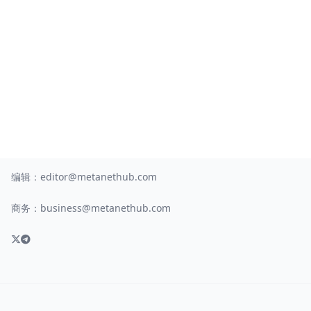
编辑：
editor@metanethub.com
商务：
business@metanethub.com