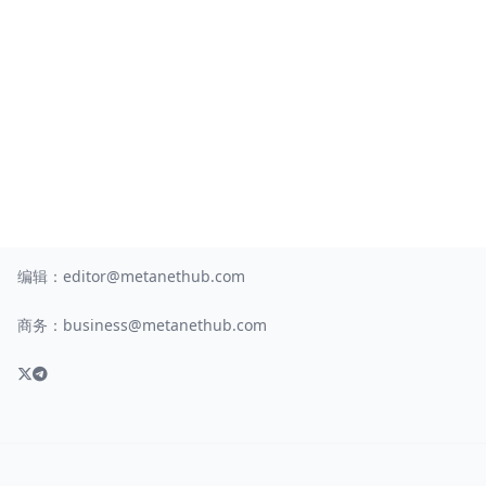
编辑：
editor@metanethub.com
商务：
business@metanethub.com