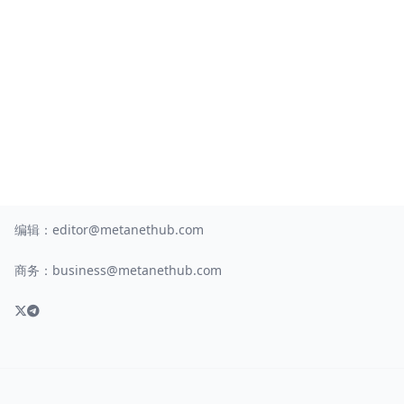
编辑：
editor@metanethub.com
商务：
business@metanethub.com