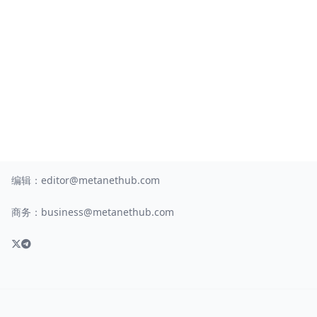
编辑：
editor@metanethub.com
商务：
business@metanethub.com