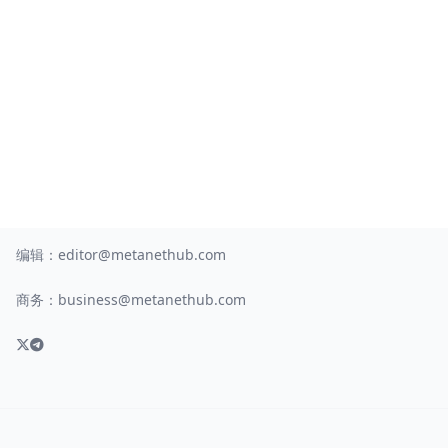
编辑：
editor@metanethub.com
商务：
business@metanethub.com