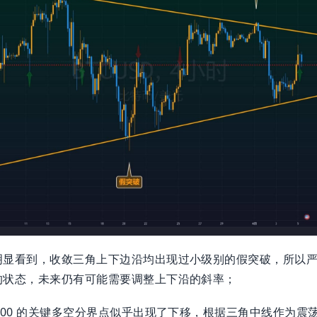
明显看到，收敛三角上下边沿均出现过小级别的假突破，所以
的状态，未来仍有可能需要调整上下沿的斜率；
500 的关键多空分界点似乎出现了下移，根据三角中线作为震