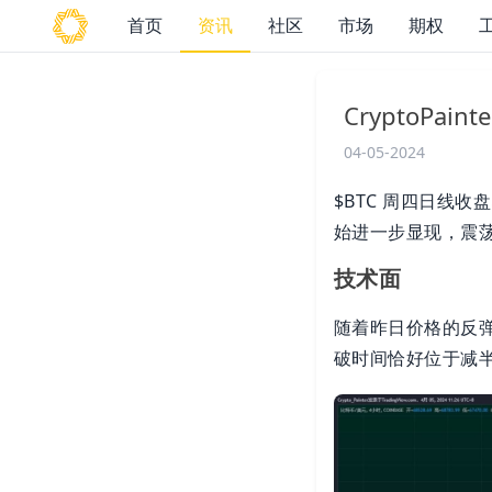
首页
资讯
社区
市场
期权
CryptoPain
04-05-2024
$BTC 周四日线收
始进一步显现，震荡
技术面
随着昨日价格的反
破时间恰好位于减半