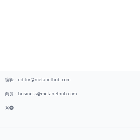
编辑：
editor@metanethub.com
商务：
business@metanethub.com