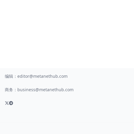
编辑：
editor@metanethub.com
商务：
business@metanethub.com