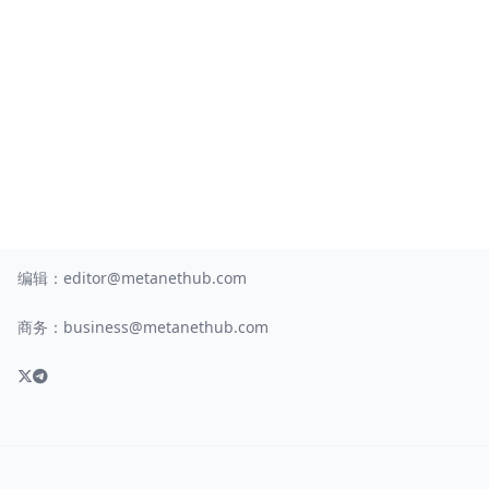
编辑：
editor@metanethub.com
商务：
business@metanethub.com