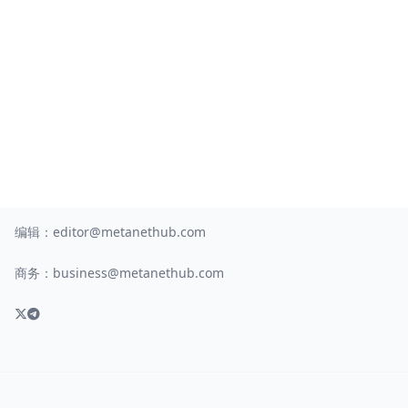
编辑：
editor@metanethub.com
商务：
business@metanethub.com