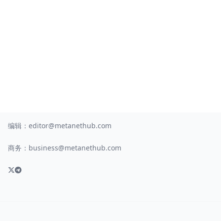
编辑：
editor@metanethub.com
商务：
business@metanethub.com