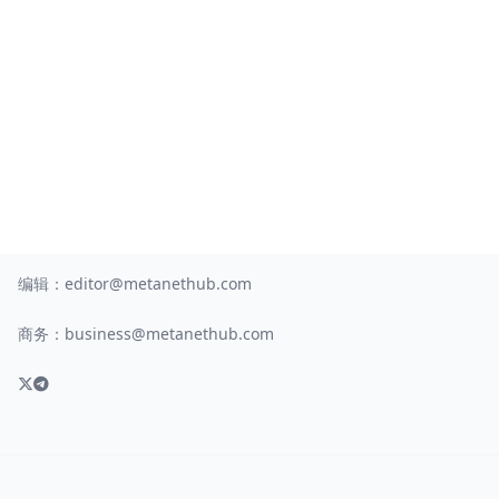
编辑：
editor@metanethub.com
商务：
business@metanethub.com