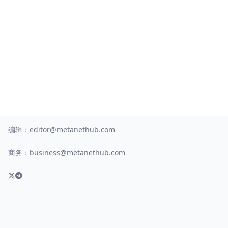
编辑：
editor@metanethub.com
商务：
business@metanethub.com