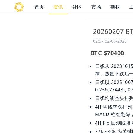
首页
资讯
社区
市场
期权
20260207 
02:57 02-07-2026
BTC $70400
日线从 202310
撑，放量下跌后一
日线以 2025100
0.236(77448), 0.
日线均线空头排列，价
4H 均线空头排列，价
MACD 柱红翻绿，
4H Fib 回测线阻力位：
77k ~80k 