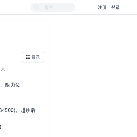
注册
登录
目录
效支
回测线。阻力位：
$84500)。超跌后
6)。