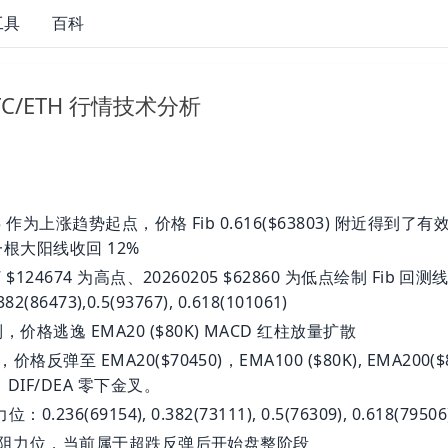
工具
百科
BTC/ETH 行情技术分析
15 作为上涨趋势起点，价格 Fib 0.616($63803) 附近得到了有
根大阳线收回 12%
7 $124674 为高点、20260205 $62860 为低点绘制 Fib 
382(86473),0.5(93767), 0.618(101061)
格逃逸 EMA20 ($80K) MACD 红柱放量扩散
格反弹至 EMA20($70450)，EMA100 ($80K), EMA200(
DIF/DEA 零下金叉。
0.236(69154), 0.382(73111), 0.5(76309), 0.618(7950
为关键阻力位，当前属于超跌反弹后开始盘整阶段