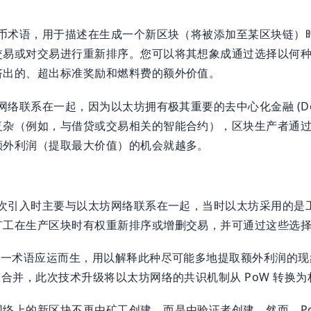
货币术语，用于描述在生成一个新区块（将被添加至某区块链）
交易或对交易进行重新排序。您可以将其想象成通过选择以何
挤出的、超出标准奖励和燃料费的额外价值。
坊网络联系在一起，因为以太坊拥有极其重要的去中心化金融 (DeF
复杂（例如，与借贷或交易相关的智能合约），区块生产者通
额外利润（提取最大价值）的机会就越多。
首次引入时主要与以太坊网络联系在一起，当时以太坊采用的是工作
矿工在生产区块时有权重新排序或增删交易，并可通过这些选
这一术语应运而生，用以解释此种尽可能多地提取额外利润的现象
合并，此次技术升级将以太坊网络的共识机制从 PoW 转换为权益
络上的新区块不再由矿工创建，而是由验证者创建。然而，Po