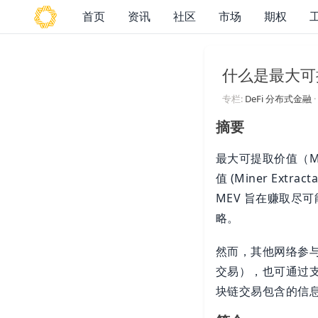
首页
资讯
社区
市场
期权
什么是最大可提
专栏:
DeFi 分布式金融
·
摘要
最大可提取价值（Max
值 (Miner Ex
MEV 旨在赚取尽
略。
然而，其他网络参与
交易），也可通过支
块链交易包含的信