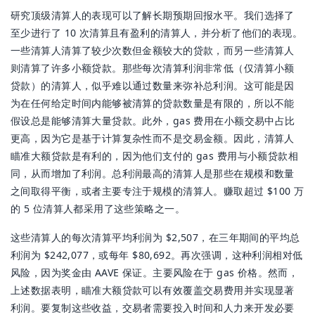
研究顶级清算人的表现可以了解长期预期回报水平。我们选择了
至少进行了 10 次清算且有盈利的清算人，并分析了他们的表现。
一些清算人清算了较少次数但金额较大的贷款，而另一些清算人
则清算了许多小额贷款。那些每次清算利润非常低（仅清算小额
贷款）的清算人，似乎难以通过数量来弥补总利润。这可能是因
为在任何给定时间内能够被清算的贷款数量是有限的，所以不能
假设总是能够清算大量贷款。此外，gas 费用在小额交易中占比
更高，因为它是基于计算复杂性而不是交易金额。因此，清算人
瞄准大额贷款是有利的，因为他们支付的 gas 费用与小额贷款相
同，从而增加了利润。总利润最高的清算人是那些在规模和数量
之间取得平衡，或者主要专注于规模的清算人。赚取超过 $100 万
的 5 位清算人都采用了这些策略之一。
这些清算人的每次清算平均利润为 $2,507，在三年期间的平均总
利润为 $242,077，或每年 $80,692。再次强调，这种利润相对低
风险，因为奖金由 AAVE 保证。主要风险在于 gas 价格。然而，
上述数据表明，瞄准大额贷款可以有效覆盖交易费用并实现显著
利润。要复制这些收益，交易者需要投入时间和人力来开发必要