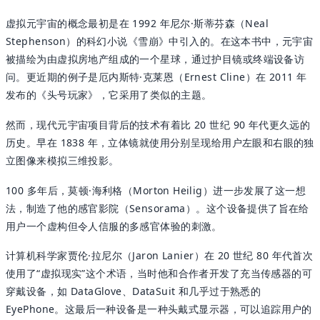
虚拟元宇宙的概念最初是在 1992 年尼尔·斯蒂芬森（Neal
Stephenson）的科幻小说《雪崩》中引入的。在这本书中，元宇宙
被描绘为由虚拟房地产组成的一个星球，通过护目镜或终端设备访
问。更近期的例子是厄内斯特·克莱恩（Ernest Cline）在 2011 年
发布的《头号玩家》，它采用了类似的主题。
然而，现代元宇宙项目背后的技术有着比 20 世纪 90 年代更久远的
历史。早在 1838 年，立体镜就使用分别呈现给用户左眼和右眼的独
立图像来模拟三维投影。
100 多年后，莫顿·海利格（Morton Heilig）进一步发展了这一想
法，制造了他的感官影院（Sensorama）。这个设备提供了旨在给
用户一个虚构但令人信服的多感官体验的刺激。
计算机科学家贾伦·拉尼尔（Jaron Lanier）在 20 世纪 80 年代首次
使用了“虚拟现实”这个术语，当时他和合作者开发了充当传感器的可
穿戴设备，如 DataGlove、DataSuit 和几乎过于熟悉的
EyePhone。这最后一种设备是一种头戴式显示器，可以追踪用户的