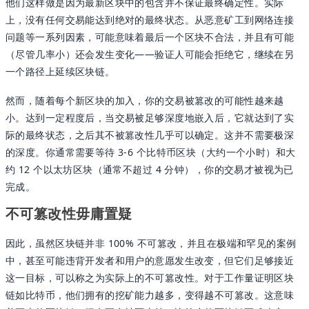
他们这样做是因为最新区块中的包含并不保证最终确定性。实际
上，没有任何交易能达到绝对的最终状态。从恶意矿工到网络连接
问题等一系列因素，可能意味着最后一个区块不合法，并且有可能
（尽管几率小）还会发生变化——验证人可能会拒绝它，继续在另
一个路径上延续区块链。
然而，随着每个新区块的加入，你的交易被篡改的可能性越来越
小。达到一定程度后，当交易被足够深度地嵌入后，它就达到了实
际的最终状态，之后其不被篡改性几乎可以确定。这并不需要极深
的深度。你通常需要等待 3-6 个比特币区块（大约一个小时）和大
约 12 个以太坊区块（通常不超过 4 分钟），你的交易才被视为已
完成。
不可篡改性毋庸置疑
因此，虽然区块链并非 100% 不可篡改，并且在极端和罕见的案例
中，甚至可能违背开发者和用户的意愿发生改变，但它们足够接近
这一目标，可以称之为实际上的不可篡改性。对于工作量证明区块
链如比特币，他们拥有的挖矿能力越多，变得越不可篡改。这意味