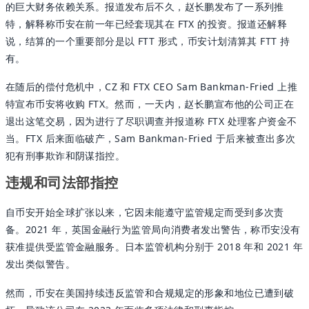
的巨大财务依赖关系。报道发布后不久，赵长鹏发布了一系列推
特，解释称币安在前一年已经套现其在 FTX 的投资。报道还解释
说，结算的一个重要部分是以 FTT 形式，币安计划清算其 FTT 持
有。
在随后的偿付危机中，CZ 和 FTX CEO Sam Bankman-Fried 上推
特宣布币安将收购 FTX。然而，一天内，赵长鹏宣布他的公司正在
退出这笔交易，因为进行了尽职调查并报道称 FTX 处理客户资金不
当。FTX 后来面临破产，Sam Bankman-Fried 于后来被查出多次
犯有刑事欺诈和阴谋指控。
违规和司法部指控
自币安开始全球扩张以来，它因未能遵守监管规定而受到多次责
备。2021 年，英国金融行为监管局向消费者发出警告，称币安没有
获准提供受监管金融服务。日本监管机构分别于 2018 年和 2021 年
发出类似警告。
然而，币安在美国持续违反监管和合规规定的形象和地位已遭到破