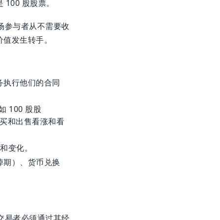
100 股股票。
场参与者从不需要收
价值发生转手。
务执行他们的合同
100 股股
购买和出售看涨和看
制和变化。
掉期）、货币兑换
。
交易者必须通过其经