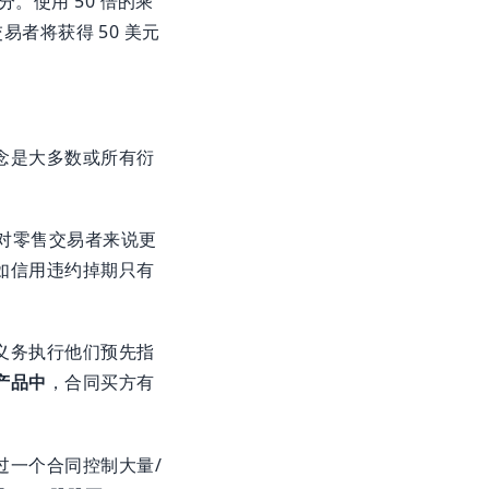
。使用 50 倍的乘
交易者将获得 50 美元
念是大多数或所有衍
D 对零售交易者来说更
如信用违约掉期只有
义务执行他们预先指
产品中
，合同买方有
过一个合同控制大量/