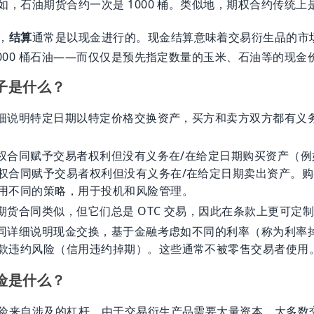
，石油期货合约一次是 1000 桶。类似地，期权合约传统上是 
，
结算
通常是以现金进行的。现金结算意味着交易衍生品的市
1000 桶石油——而仅仅是预先指定数量的玉米、石油等的现金
子是什么？
详细说明特定日期以特定价格交换资产，买方和卖方双方都有义
期权合同赋予交易者权利但没有义务在/在给定日期购买资产（例如 
权合同赋予交易者权利但没有义务在/在给定日期卖出资产。
用不同的策略，用于投机和风险管理。
与期货合同类似，但它们总是 OTC 交易，因此在条款上更可定
合同详细说明现金交换，基于金融考虑如不同的利率（称为利率
款违约风险（信用违约掉期）。这些通常不被零售交易者使用
险是什么？
险来自涉及的杠杆。由于交易衍生产品需要大量资本，大多数