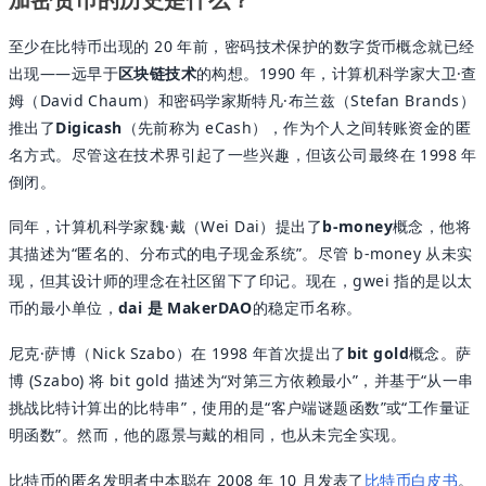
至少在比特币出现的 20 年前，密码技术保护的数字货币概念就已经
出现——远早于
区块链技术
的构想。1990 年，计算机科学家大卫·查
姆（David Chaum）和密码学家斯特凡·布兰兹（Stefan Brands）
推出了
Digicash
（先前称为 eCash），作为个人之间转账资金的匿
名方式。尽管这在技术界引起了一些兴趣，但该公司最终在 1998 年
倒闭。
同年，计算机科学家魏·戴（Wei Dai）提出了
b-money
概念，他将
其描述为“匿名的、分布式的电子现金系统”。尽管 b-money 从未实
现，但其设计师的理念在社区留下了印记。现在，gwei 指的是以太
币的最小单位，
dai 是 MakerDAO
的稳定币名称。
尼克·萨博（Nick Szabo）在 1998 年首次提出了
bit gold
概念。萨
博 (Szabo) 将 bit gold 描述为“对第三方依赖最小”，并基于“从一串
挑战比特计算出的比特串”，使用的是“客户端谜题函数”或“工作量证
明函数”。然而，他的愿景与戴的相同，也从未完全实现。
比特币的匿名发明者中本聪在 2008 年 10 月发表了
比特币白皮书
。