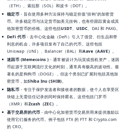
（ETH）、索拉那（SOL）和波卡（DOT）。
稳定币
- 旨在使用多种方法保持与稳定价值“挂钩”的加密货
币。许多稳定币与法定货币如美元挂钩，也有些跟踪黄金或其
他加密货币的价格。这些包括
USDT
、
USDC
、DAI 和 PAXG。
DeFi 代币
- 去中心化金融（DeFi）引入了借贷、衍生品和带
利息的机会，许多项目发布了自己的代币。这些包括
Uniswap（UNI）、Balancer（BAL）和
Aave（AAVE）
。
迷因币 (Memecoins )
- 通常被设计为玩笑或投机资产，迷因
币起源于互联网流行文化的时刻，通常具有极高的波动性。最
著名的是狗狗币（DOGE），但这个类别已扩展到包括其他加
密货币，如
Shiba Inu (SHIB)
。
隐私币
- 专注于保护发送者和接收者的数据，使个人在享受区
块链上无需信任记录的同时保持匿名。这些包括门罗币
（XMR）和
Zcash（ZEC）
。
基于交易所的代币
- 由中心化加密货币交易所用来提供激励以
使用它们服务的代币。例子包括 FTX 的 FTT 和 Crypto.com
的 CRO。