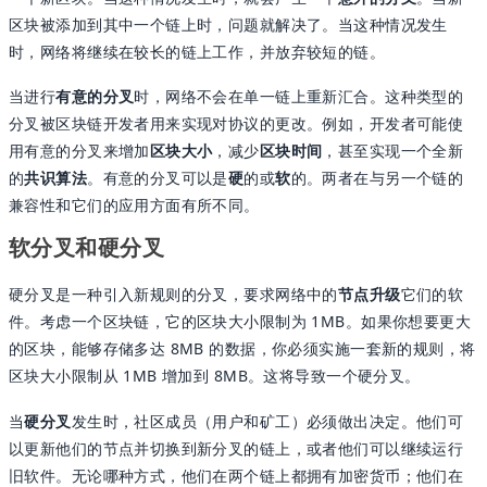
区块被添加到其中一个链上时，问题就解决了。当这种情况发生
时，网络将继续在较长的链上工作，并放弃较短的链。
当进行
有意的分叉
时，网络不会在单一链上重新汇合。这种类型的
分叉被区块链开发者用来实现对协议的更改。例如，开发者可能使
用有意的分叉来增加
区块大小
，减少
区块时间
，甚至实现一个全新
的
共识算法
。有意的分叉可以是
硬
的或
软
的。两者在与另一个链的
兼容性和它们的应用方面有所不同。
软分叉和硬分叉
硬分叉是一种引入新规则的分叉，要求网络中的
节点升级
它们的软
件。考虑一个区块链，它的区块大小限制为 1MB。如果你想要更大
的区块，能够存储多达 8MB 的数据，你必须实施一套新的规则，将
区块大小限制从 1MB 增加到 8MB。这将导致一个硬分叉。
当
硬分叉
发生时，社区成员（用户和矿工）必须做出决定。他们可
以更新他们的节点并切换到新分叉的链上，或者他们可以继续运行
旧软件。无论哪种方式，他们在两个链上都拥有加密货币；他们在