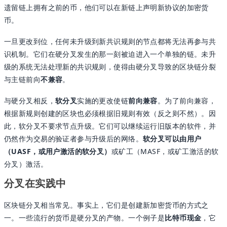
遗留链上拥有之前的币，他们可以在新链上声明新协议的加密货
币。
一旦更改到位，任何未升级到新共识规则的节点都将无法再参与共
识机制。它们在硬分叉发生的那一刻被迫进入一个单独的链。未升
级的系统无法处理新的共识规则，使得由硬分叉导致的区块链分裂
与主链前向
不兼容
。
与硬分叉相反，
软分叉
实施的更改使链
前向兼容
。为了前向兼容，
根据新规则创建的区块也必须根据旧规则有效（反之则不然）。因
此，软分叉不要求节点升级。它们可以继续运行旧版本的软件，并
仍然作为交易的验证者参与升级后的网络。
软分叉可以由用户
（UASF，或用户激活的软分叉）
或矿工（MASF，或矿工激活的软
分叉）激活。
分叉在实践中
区块链分叉相当常见。事实上，它们是创建新加密货币的方式之
一。一些流行的货币是硬分叉的产物。一个例子是
比特币现金
，它